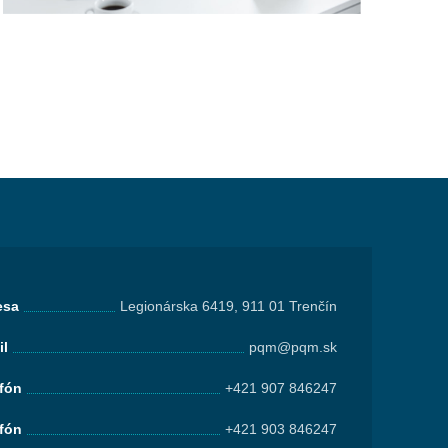
esa
Legionárska 6419, 911 01 Trenčín
il
pqm@pqm.sk
efón
+421 907 846247
efón
+421 903 846247