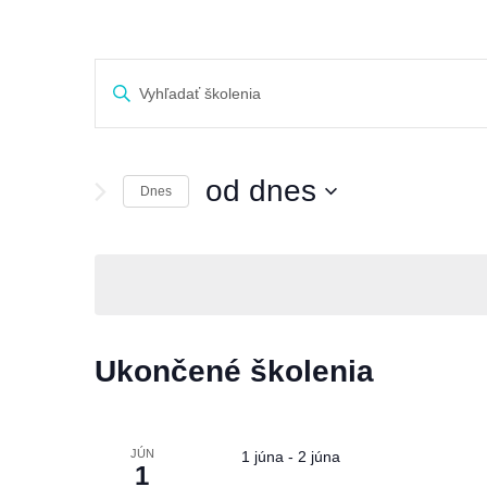
školenia
Enter
Search
Keyword.
and
Search
Views
od dnes
for
Dnes
Navigation
školenia
Vyberte
by
dátum.
Keyword.
Ukončené školenia
JÚN
1 júna
-
2 júna
1