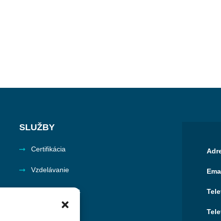
SLUŽBY
Certifikácia
Adr
Vzdelávanie
Ema
Cenová ponuka
Tel
Tel