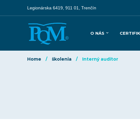
Legionárska 6419, 911 01, Trenčín
O NÁS
CERTIFI
Home
školenia
Interný audítor