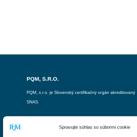
PQM, S.R.O.
PQM, s.r.o. je Slovenský certifikačný orgán akreditovaný
SNAS.
Spravujte súhlas so súbormi cookie