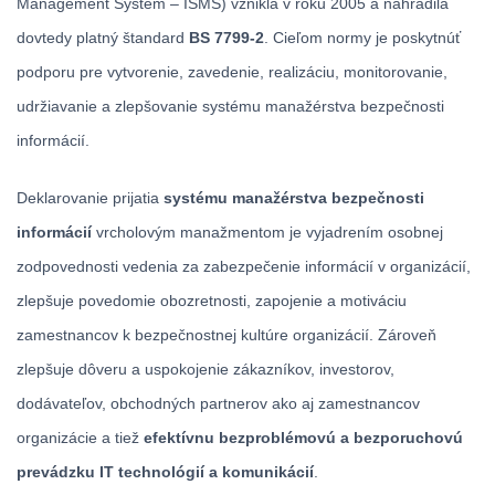
Management System – ISMS) vznikla v roku 2005 a nahradila
dovtedy platný štandard
BS 7799-2
. Cieľom normy je poskytnúť
podporu pre vytvorenie, zavedenie, realizáciu, monitorovanie,
udržiavanie a zlepšovanie systému manažérstva bezpečnosti
informácií.
Deklarovanie prijatia
systému manažérstva bezpečnosti
informácií
vrcholovým manažmentom je vyjadrením osobnej
zodpovednosti vedenia za zabezpečenie informácií v organizácií,
zlepšuje povedomie obozretnosti, zapojenie a motiváciu
zamestnancov k bezpečnostnej kultúre organizácií. Zároveň
zlepšuje dôveru a uspokojenie zákazníkov, investorov,
dodávateľov, obchodných partnerov ako aj zamestnancov
organizácie a tiež
efektívnu bezproblémovú a bezporuchovú
prevádzku IT technológií a komunikácií
.