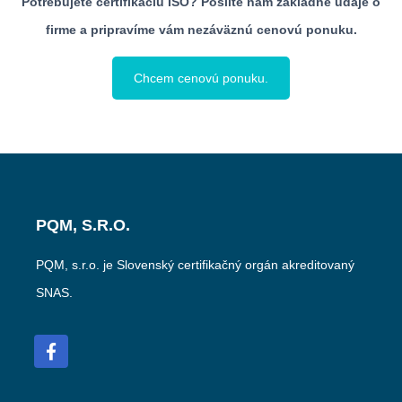
Potrebujete certifikáciu ISO? Pošlite nám základné údaje o
firme a pripravíme vám nezáväznú cenovú ponuku.
Chcem cenovú ponuku.
PQM, S.R.O.
PQM, s.r.o. je Slovenský certifikačný orgán akreditovaný
SNAS.