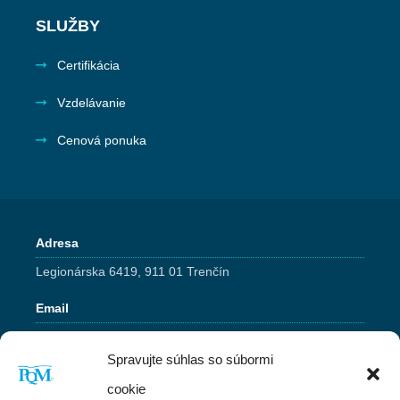
SLUŽBY
Certifikácia
Vzdelávanie
Cenová ponuka
Adresa
Legionárska 6419, 911 01 Trenčín
Email
pqm@pqm.sk
Spravujte súhlas so súbormi
Telefón
cookie