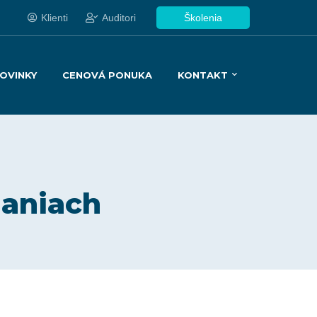
Klienti
Auditori
Školenia
OVINKY
CENOVÁ PONUKA
KONTAKT
laniach