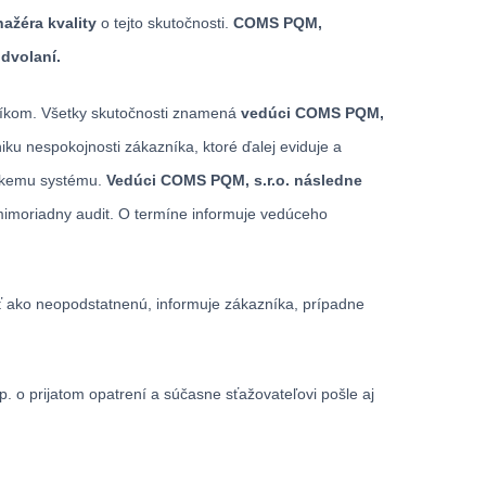
ažéra kvality
o tejto skutočnosti.
COMS PQM,
odvolaní.
zníkom. Všetky skutočnosti znamená
vedúci COMS PQM,
ku nespokojnosti zákazníka, ktoré ďalej eviduje a
rskemu systému.
Vedúci COMS PQM, s.r.o. následne
mimoriadny audit. O termíne informuje vedúceho
sť ako neopodstatnenú, informuje zákazníka, prípadne
. o prijatom opatrení a súčasne sťažovateľovi pošle aj