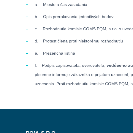
a. Miesto a čas zasadania
b. Opis prerokovania jednotlivých bodov
c. Rozhodnutia komisie COMS PQM, s.r.o. s uvedení
d. Protest člena proti niektorému rozhodnutiu
e. Prezenčná listina
f. Podpis zapisovateľa, overovateľa,
vedúceho au
písomne informuje zákazníka o prijatom uznesení, p
uznesenia. Proti rozhodnutiu komisie COMS PQM, s.
PQM, S.R.O.