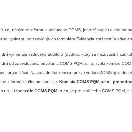
.r.o.
následne informuje vedúceho COMS, jeho zástupcu alebo manažér
jeho vyplnení ho zaeviduje do formulára Evidencia sťažností a odvolan
 dní
vymenuje vedúceho audítora (audítor, ktorý sa nezúčastnil auditu
 dní
od zaevidovania odvolania COMS PQM, s.r.o. zvolá komisiu COMS
anej organizácií. Na zasadnutie komisie prizve vedúci COMS aj vedúceho
ebné informácie členom komisie.
Komisia COMS PQM s.r.o. prehodno
s.r.o..
Uznesenie COMS PQM, s.r.o.
je pre vedúceho COMS PQM, s.r.