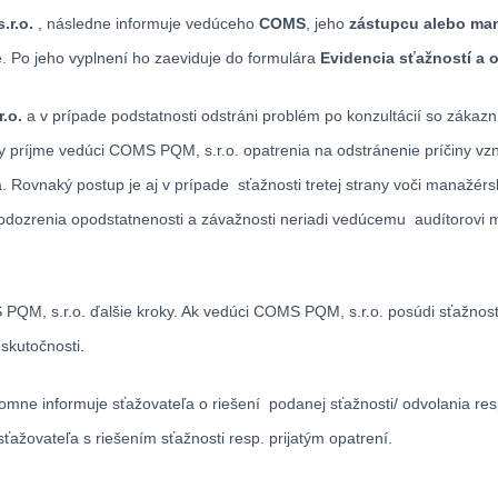
.r.o.
, následne informuje vedúceho
COMS
, jeho
zástupcu alebo man
. Po jeho vyplnení ho zaeviduje do formulára
Evidencia sťažností a 
.o.
a v prípade podstatnosti odstráni problém po konzultácií so záka
 príjme vedúci COMS PQM, s.r.o. opatrenia na odstránenie príčiny vzni
 Rovnaký postup je aj v prípade sťažnosti tretej strany voči manažé
podozrenia opodstatnenosti a závažnosti neriadi vedúcemu audítorovi 
S PQM, s.r.o. ďalšie kroky. Ak vedúci COMS PQM, s.r.o. posúdi sťažno
skutočnosti.
omne informuje sťažovateľa o riešení podanej sťažnosti/ odvolania resp
ťažovateľa s riešením sťažnosti resp. prijatým opatrení.