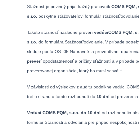
Sťažnosť je povinný prijať každý pracovník
COMS PQM, s
s.r.o.
poskytne sťažovateľovi formulár sťažnosť/odvolanie
Takúto sťažnosť následne preverí
vedúci
COMS PQM, s.r
s.r.o.
do formulára Sťažnosť/odvolanie. V prípade potreby
sleduje podľa OS- 05 Nápravné a preventívne opatrenia.
preverí
opodstatnenosť a príčiny sťažností a v prípade 
preverovanej organizácie, ktorý ho musí schváliť.
V závislosti od výsledkov z auditu podnikne vedúci COM
tretiu stranu o tomto rozhodnutí do
10 dní
od preverenia 
Vedúci COMS PQM, s.r.o. do 10 dní
od rozhodnutia pís
formulár Sťažnosti a odvolania pre prípad nespokojnosti s