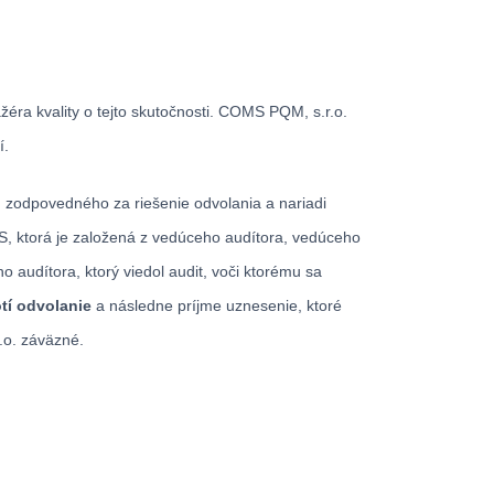
a kvality o tejto skutočnosti. COMS PQM, s.r.o.
í.
) zodpovedného za riešenie odvolania a nariadi
, ktorá je založená z vedúceho audítora, vedúceho
 audítora, ktorý viedol audit, voči ktorému sa
tí odvolanie
a následne príjme uznesenie, ktoré
o. záväzné.