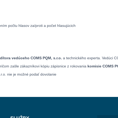
m počtu hlasov za/proti a počet hlasujúcich
dítora vedúceho COMS PQM, s.r.o.
a technického experta. Vedúci 
ričom zašle zákazníkovi kópiu zápisnice z rokovania
komisie COMS PQ
r.o. nie je možné podať dovolanie
SLUŽBY