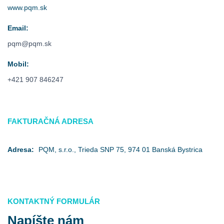
www.pqm.sk
Email:
pqm@pqm.sk
Mobil:
+421 907 846247
FAKTURAČNÁ ADRESA
Adresa:
PQM, s.r.o., Trieda SNP 75, 974 01 Banská Bystrica
KONTAKTNÝ FORMULÁR
Napíšte nám